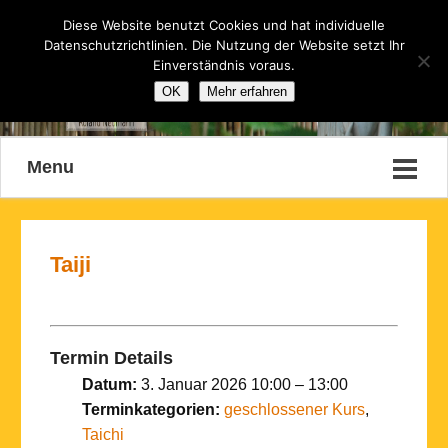
Diese Website benutzt Cookies und hat individuelle
Datenschutzrichtlinien. Die Nutzung der Website setzt Ihr
Einverständnis voraus.
OK
Mehr erfahren
Menu
Taiji
Termin Details
Datum:
3. Januar 2026 10:00
–
13:00
Terminkategorien:
geschlossener Kurs
,
Taichi