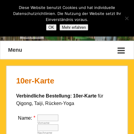
Diese Website benutzt Cookies und hat individuelle
Datenschutzrichtlinien. Die Nutzung der Website setzt Ihr
Einverständnis voraus.
OK
Mehr erfahren
Menu
10er-Karte
Verbindliche Bestellung: 10er-Karte
für
Qigong, Taiji, Rücken-Yoga
*
Name:
Vorname
Nachname