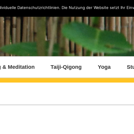
viduelle Datenschutzrichtlinien. Die Nutzung der Website setzt Ihr Ein
 & Meditation
Taiji-Qigong
Yoga
St