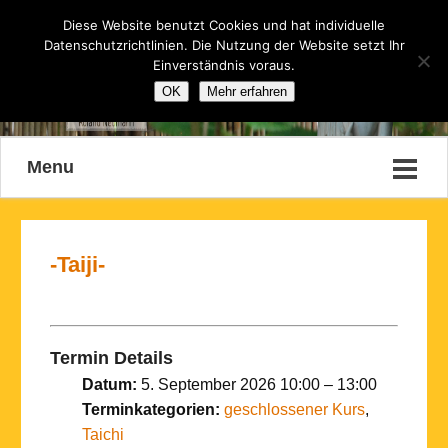
Diese Website benutzt Cookies und hat individuelle
Datenschutzrichtlinien. Die Nutzung der Website setzt Ihr
Einverständnis voraus.
OK
Mehr erfahren
Menu
-Taiji-
Termin Details
Datum:
5. September 2026 10:00
–
13:00
Terminkategorien:
geschlossener Kurs
,
Taichi