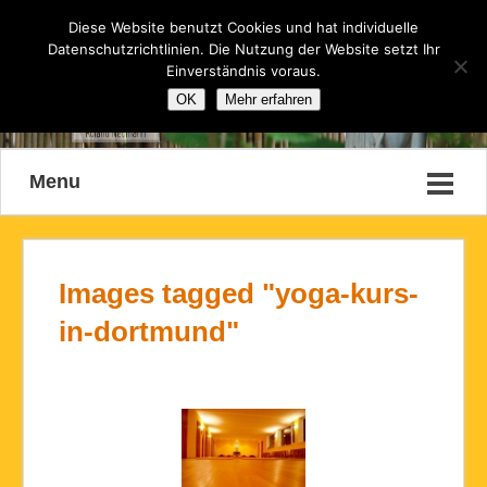
Diese Website benutzt Cookies und hat individuelle
Datenschutzrichtlinien. Die Nutzung der Website setzt Ihr
Einverständnis voraus.
OK
Mehr erfahren
Menu
Images tagged "yoga-kurs-
in-dortmund"