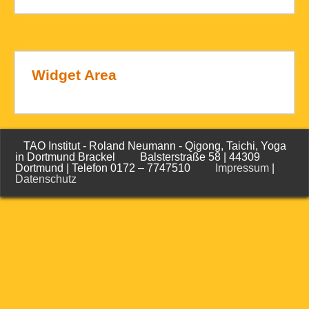
Widget Area
TAO Institut - Roland Neumann - Qigong, Taichi, Yoga
in Dortmund Brackel Balsterstraße 58 | 44309
Dortmund | Telefon 0172 – 7747510
Impressum
|
Datenschutz